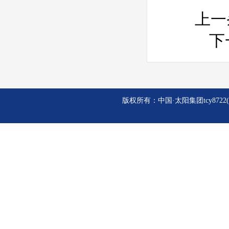
上一
下
版权所有：中国·太阳集团tcy8722(