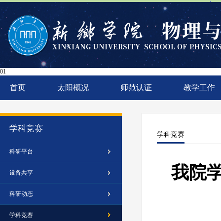
太阳
01
首页
太阳概况
师范认证
教学工作
学科竞赛
学科竞赛
科研平台
我院
设备共享
科研动态
学科竞赛