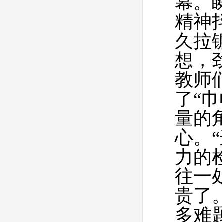
幕。
精神
久拉
想，
教师
了“
量的
心。
力的
往一
贵了
多难