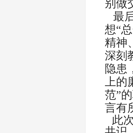
别做
最
想
“
精神
深刻
隐患
上的
范”
言有
此
共识