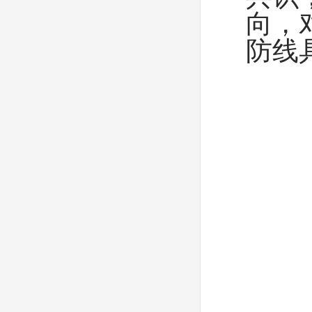
向，
防线