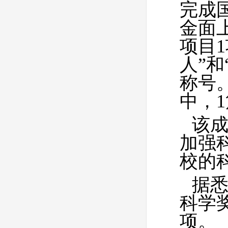
完成
金面
项目
人”和
称号
中，
该
加强
校的
据悉
科学
项。