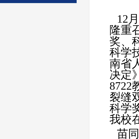
12
隆重
奖、
科学
南省
决定
872
裂缝
科学
我校
苗