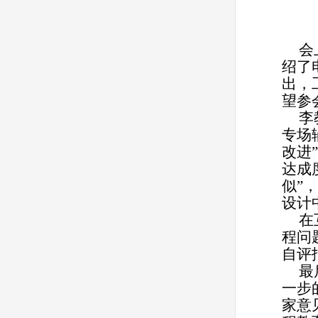
会
绍了
出，
望参
李
专场
改进
达成
似”
设计
在
程问
自评
最
一步
家意