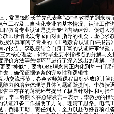
上，常国锋院长首先代表学院对李教授的到来表
电气工程及其自动化专业的基本情况、认证工作
工程教育专业认证是提升专业内涵建设、促进人
会教师珍惜此次专家面对面指导的机会，虚心求
教授认真审阅了专业的《工程教育认证自评报告
辅导报告。李教授结合自身丰富的认证评审经验，
”三大核心理念，针对毕业要求指标点的分解与支
度评价方法等关键环节进行了深入浅出的讲解。他
，更要“神似”，要将OBE理念真正内化到每一门
中去，确保证据链条的完整性和逻辑性。
互动交流环节，参会教师就课程目标达成度计算
题能力的培养体现等具体问题踊跃提问。李教授
报告中存在的薄弱环节提出了极具针对性和可操
后，常国锋院长在总结发言中表示，李教授的指
的认证准备工作指明了方向、理清了思路。电气
见，倒排工期、责任到人，全力以赴做好各项准