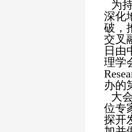
为
深化
破，
交叉融
日由
理学会
Res
办的
大会
位专
探开
加并