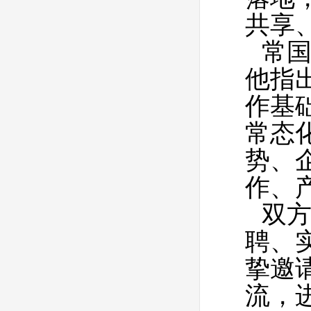
共享
常
他指出
作基
常态
势、
作、
双
聘、
挚邀
流，