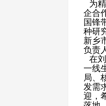
为
企合作
国锋
种研
新乡
负责
在
一线
局、
发需
迎，
落地